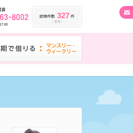
町店
327
総物件数
件
（ 更新）
7:00
マンス